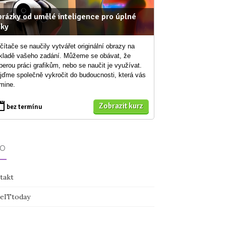
rázky od umělé inteligence pro úplné
iky
čítače se naučily vytvářet originální obrazy na
kladě vašeho zadání. Můžeme se obávat, že
berou práci grafikům, nebo se naučit je využívat.
jďme společně vykročit do budoucnosti, která vás
mine.
Zobrazit kurz
bez termínu
FO
takt
eITtoday