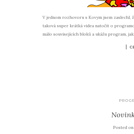
V jednom rozhovoru s Kovym jsem zaslechl, že
taková super krátká videa natočit o programo
málo souvisejících bloků a ukážu program, jak s
C
PROGR
Novink
Posted o