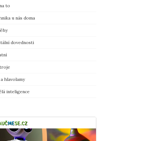
na to
hnika u nás doma
běhy
tální dovednosti
atní
troje
 a hlavolamy
lá inteligence
AUČ
ME
SE.CZ