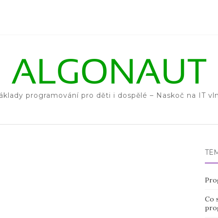
áklady programování pro děti i dospělé – Naskoč na IT vl
TÉ
Pro
Co s
pro