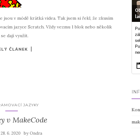
Ob
la
 jsou v módě krátká videa. Tak jsem si řekl, že zkusím
vacím jazyce Scratch. Vždy vezmu 1 blok nebo několik
Po
zá
e dají využít.
se
Po
ELÝ ČLÁNEK
ne
IN
AMOVACÍ JAZYKY
Kon
y v MakeCode
mak
n
by
28. 6. 2020
Ondra