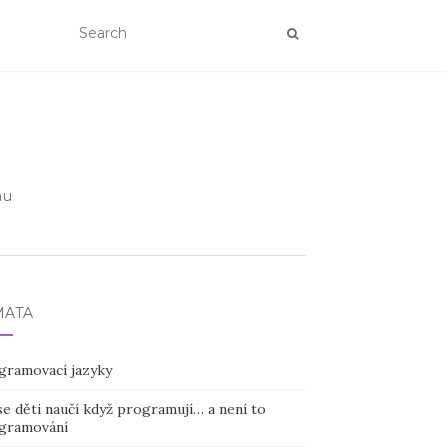
nu
MATA
gramovací jazyky
e děti naučí když programují… a není to
gramování