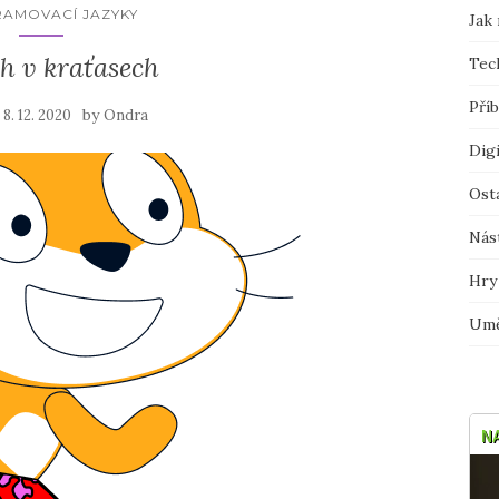
AMOVACÍ JAZYKY
Jak 
h v kraťasech
Tec
Pří
n
by
8. 12. 2020
Ondra
Digi
Ost
Nás
Hry
Umě
N