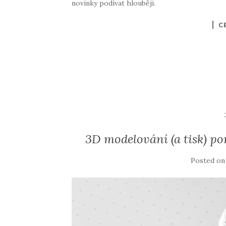
novinky podívat hlouběji.
C
3D modelování (a tisk) p
Posted o