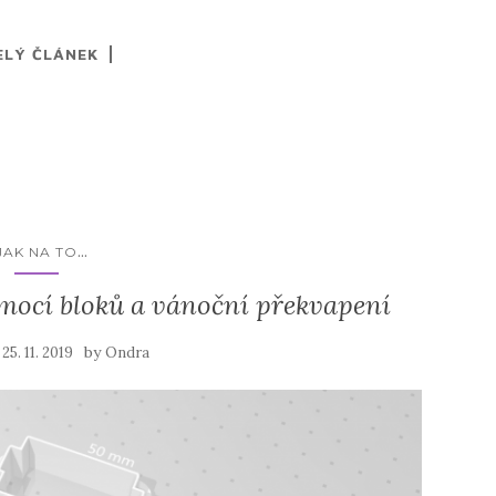
ELÝ ČLÁNEK
...
JAK NA TO
omocí bloků a vánoční překvapení
n
by
25. 11. 2019
Ondra