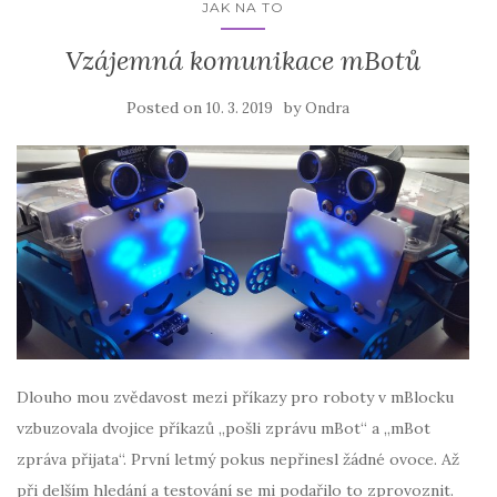
JAK NA TO
Vzájemná komunikace mBotů
Posted on
by
10. 3. 2019
Ondra
Dlouho mou zvědavost mezi příkazy pro roboty v mBlocku
vzbuzovala dvojice příkazů „pošli zprávu mBot“ a „mBot
zpráva přijata“. První letmý pokus nepřinesl žádné ovoce. Až
při delším hledání a testování se mi podařilo to zprovoznit.