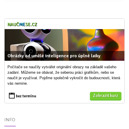
NAUČ
ME
SE.CZ
Obrázky od umělé inteligence pro úplné laiky
Počítače se naučily vytvářet originální obrazy na základě vašeho
zadání. Můžeme se obávat, že seberou práci grafikům, nebo se
naučit je využívat. Pojďme společně vykročit do budoucnosti, která
vás nemine.
Zobrazit kurz
bez termínu
INFO