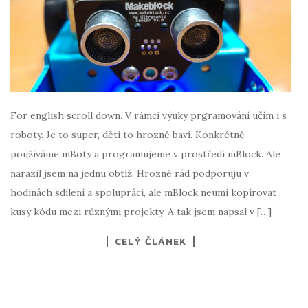
For english scroll down. V rámci výuky prgramování učím i s
roboty. Je to super, děti to hrozně baví. Konkrétně
používáme mBoty a programujeme v prostředí mBlock. Ale
narazil jsem na jednu obtíž. Hrozně rád podporuju v
hodinách sdílení a spolupráci, ale mBlock neumí kopírovat
kusy kódu mezi různými projekty. A tak jsem napsal v […]
CELÝ ČLÁNEK